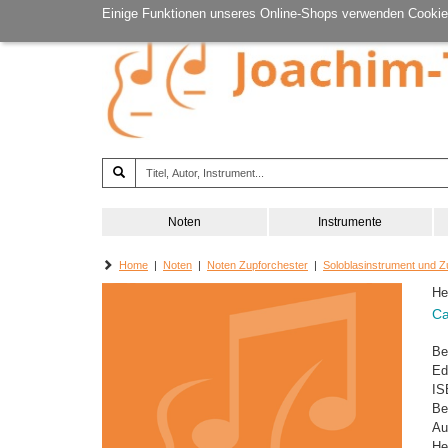
Einige Funktionen unseres Online-Shops verwenden Cookie
Noten
Instrumente
Home
|
Noten
|
Noten Zupforchester
|
Soloblasinstrument und Z
He
Ca
Be
Ed
IS
Be
Au
He