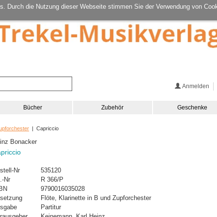
s. Durch die Nutzung dieser Webseite stimmen Sie der Verwendung von Cook
Anmelden
Bücher
Zubehör
Geschenke
upforchester
| Capriccio
inz Bonacker
priccio
stell-Nr
535120
.-Nr
R 366/P
BN
9790016035028
setzung
Flöte, Klarinette in B und Zupforchester
sgabe
Partitur
rausgeber
Keinemann, Karl Heinz