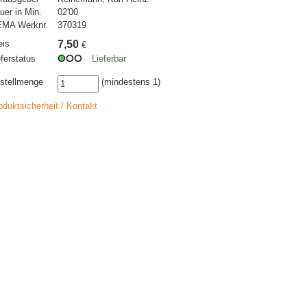
uer in Min.
02'00
MA Werknr.
370319
eis
7,50
€
eferstatus
Lieferbar
stellmenge
(mindestens 1)
oduktsicherheit / Kontakt