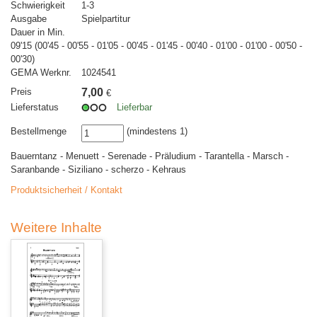
Schwierigkeit
1-3
Ausgabe
Spielpartitur
Dauer in Min.
09'15 (00'45 - 00'55 - 01'05 - 00'45 - 01'45 - 00'40 - 01'00 - 01'00 - 00'50 -
00'30)
GEMA Werknr.
1024541
Preis
7,00
€
Lieferstatus
Lieferbar
Bestellmenge
(mindestens 1)
Bauerntanz - Menuett - Serenade - Präludium - Tarantella - Marsch -
Saranbande - Siziliano - scherzo - Kehraus
Produktsicherheit / Kontakt
Weitere Inhalte