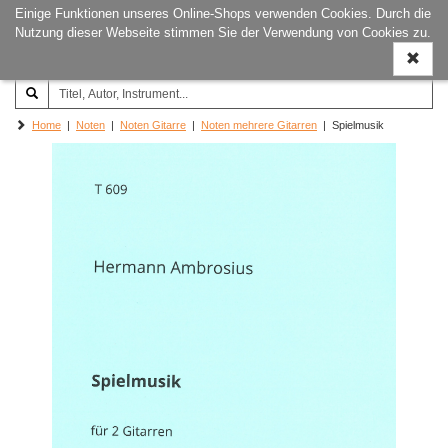
Einige Funktionen unseres Online-Shops verwenden Cookies. Durch die
Joachim‐Trekel‐Musikverlag,
Naviga
Nutzung dieser Webseite stimmen Sie der Verwendung von Cookies zu.
Hamburg
ein-/a
Home
|
Noten
|
Noten Gitarre
|
Noten mehrere Gitarren
| Spielmusik