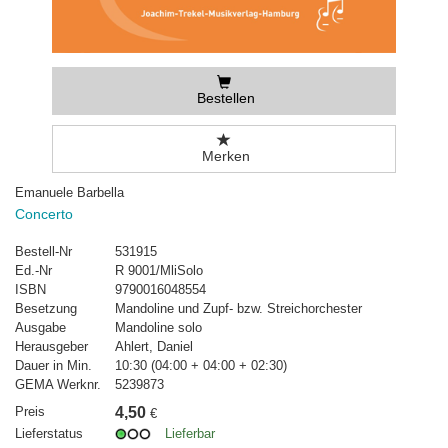
Bestellen
Merken
Emanuele Barbella
Concerto
Bestell-Nr
531915
Ed.-Nr
R 9001/MliSolo
ISBN
9790016048554
Besetzung
Mandoline und Zupf- bzw. Streichorchester
Ausgabe
Mandoline solo
Herausgeber
Ahlert, Daniel
Dauer in Min.
10:30 (04:00 + 04:00 + 02:30)
GEMA Werknr.
5239873
Preis
4,50
€
Lieferstatus
Lieferbar