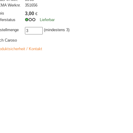
MA Werknr.
351656
eis
3,00
€
eferstatus
Lieferbar
stellmenge
(mindestens 3)
ch Caroso
oduktsicherheit / Kontakt