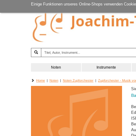
Einige Funktionen unseres Online-Shops verwenden Cookie
Noten
Instrumente
Home
|
Noten
|
Noten Zupforchester
|
Zupforchester - Musik vo
Si
Ba
Be
Ed
IS
Be
Au
Da