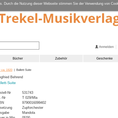
s. Durch die Nutzung dieser Webseite stimmen Sie der Verwendung von Cook
Anmelden
Bücher
Zubehör
Geschenke
r ca. 1920
| Ballett-Suite
egfried Behrend
llett-Suite
stell-Nr
531743
.-Nr
T 029/Mla
BN
9790016099402
setzung
Zupforchester
sgabe
Mandola
uer in Min.
05'00