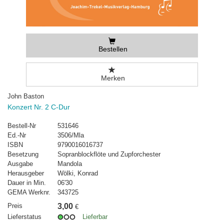
Bestellen
Merken
John Baston
Konzert Nr. 2 C-Dur
Bestell-Nr
531646
Ed.-Nr
3506/Mla
ISBN
9790016016737
Besetzung
Sopranblockflöte und Zupforchester
Ausgabe
Mandola
Herausgeber
Wölki, Konrad
Dauer in Min.
06'30
GEMA Werknr.
343725
Preis
3,00
€
Lieferstatus
Lieferbar