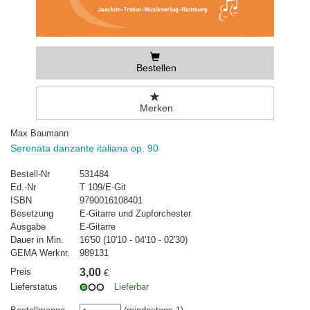
Bestellen
Merken
Max Baumann
Serenata danzante italiana op. 90
Bestell-Nr
531484
Ed.-Nr
T 109/E-Git
ISBN
9790016108401
Besetzung
E-Gitarre und Zupforchester
Ausgabe
E-Gitarre
Dauer in Min.
16'50 (10'10 - 04'10 - 02'30)
GEMA Werknr.
989131
Preis
3,00
€
Lieferstatus
Lieferbar