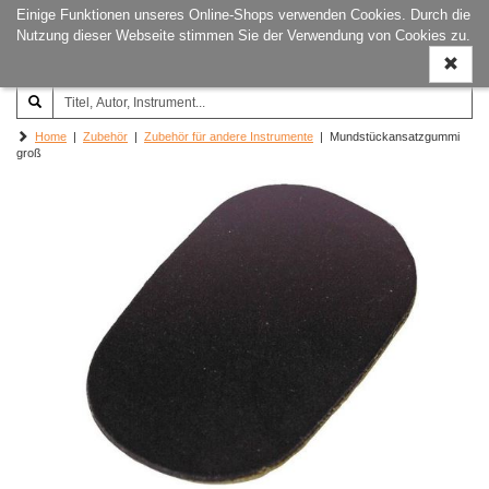
Einige Funktionen unseres Online-Shops verwenden Cookies. Durch die
Joachim‐Trekel‐Musikverlag,
Naviga
Nutzung dieser Webseite stimmen Sie der Verwendung von Cookies zu.
Hamburg
ein-/a
Home
|
Zubehör
|
Zubehör für andere Instrumente
| Mundstückansatzgummi
groß