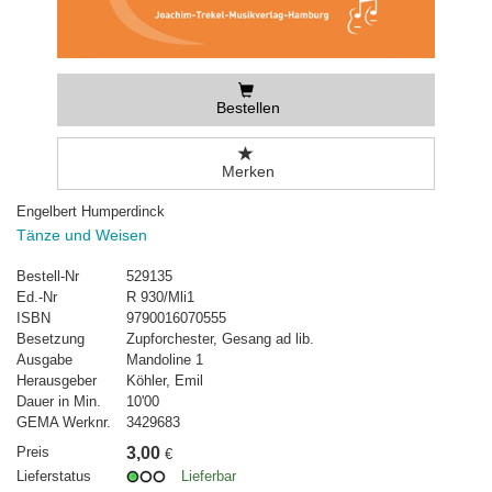
Bestellen
Merken
Engelbert Humperdinck
Tänze und Weisen
Bestell-Nr
529135
Ed.-Nr
R 930/Mli1
ISBN
9790016070555
Besetzung
Zupforchester, Gesang ad lib.
Ausgabe
Mandoline 1
Herausgeber
Köhler, Emil
Dauer in Min.
10'00
GEMA Werknr.
3429683
Preis
3,00
€
Lieferstatus
Lieferbar