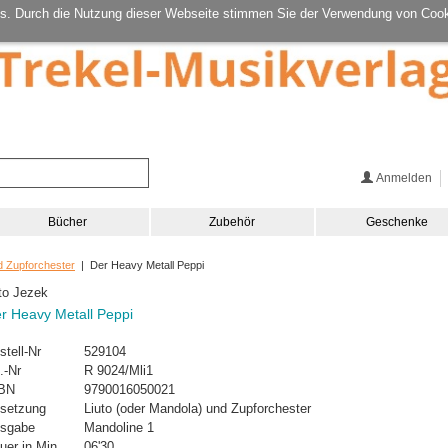
s. Durch die Nutzung dieser Webseite stimmen Sie der Verwendung von Cook
Anmelden
Bücher
Zubehör
Geschenke
d Zupforchester
| Der Heavy Metall Peppi
to Jezek
r Heavy Metall Peppi
stell-Nr
529104
.-Nr
R 9024/Mli1
BN
9790016050021
setzung
Liuto (oder Mandola) und Zupforchester
sgabe
Mandoline 1
uer in Min.
06'30