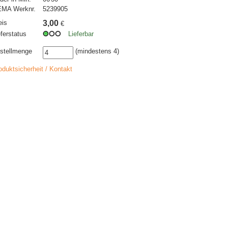
MA Werknr.
5239905
eis
3,00
€
eferstatus
Lieferbar
stellmenge
(mindestens 4)
oduktsicherheit / Kontakt