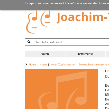
Einige Funktionen unseres Online-Shops verwenden Cookie
Noten
Instrumente
Home
|
Noten
|
Noten Zupforchester
|
Solozupfinstrument(e) un
Ot
De
Be
Ed
IS
Be
Au
Da