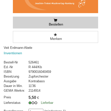
Bestellen
Merken
Veit Erdmann-Abele
Inventionen
Bestell-Nr
526461
Ed.-Nr
R 444/Kb
ISBN
9790016040459
Besetzung
Zupforchester
Ausgabe
Kontrabass
Dauer in Min.
11'36
GEMA Werknr.
2114914
Preis
5,50
€
Lieferstatus
Lieferbar