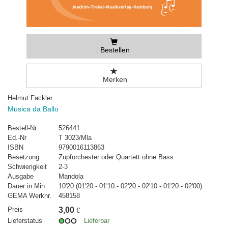
Bestellen
Merken
Helmut Fackler
Musica da Ballo
Bestell-Nr
526441
Ed.-Nr
T 3023/Mla
ISBN
9790016113863
Besetzung
Zupforchester oder Quartett ohne Bass
Schwierigkeit
2-3
Ausgabe
Mandola
Dauer in Min.
10'20 (01'20 - 01'10 - 02'20 - 02'10 - 01'20 - 02'00)
GEMA Werknr.
458158
Preis
3,00
€
Lieferstatus
Lieferbar