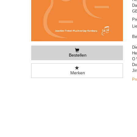
Da
GE
Pr
Li
Be
Di
He
Bestellen
O 
Do
Ji
Merken
Pr