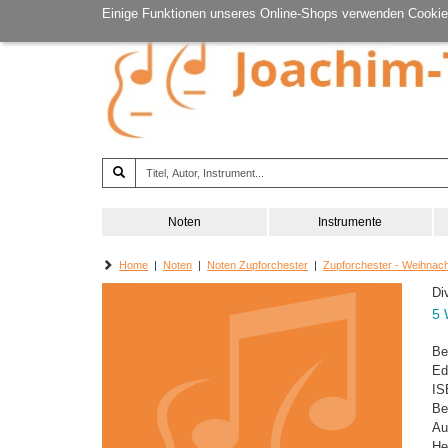
Einige Funktionen unseres Online-Shops verwenden Cookie
Noten
Instrumente
Home
|
Noten
|
Noten Zupforchester
|
Zupforchester - Weihnac
Di
5 
Be
Ed
IS
Be
Au
He