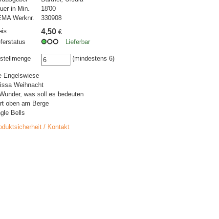
uer in Min.
18'00
MA Werknr.
330908
eis
4,50
€
eferstatus
Lieferbar
stellmenge
(mindestens 6)
e Engelswiese
issa Weihnacht
Wunder, was soll es bedeuten
rt oben am Berge
ngle Bells
oduktsicherheit / Kontakt