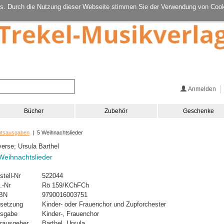
s. Durch die Nutzung dieser Webseite stimmen Sie der Verwendung von Cook
Anmelden
Bücher
Zubehör
Geschenke
htsausgaben
| 5 Weihnachtslieder
verse; Ursula Barthel
Weihnachtslieder
stell-Nr
522044
.-Nr
Rö 159/KChFCh
BN
9790016003751
setzung
Kinder- oder Frauenchor und Zupforchester
sgabe
Kinder-, Frauenchor
rausgeber
Barthel, Ursula