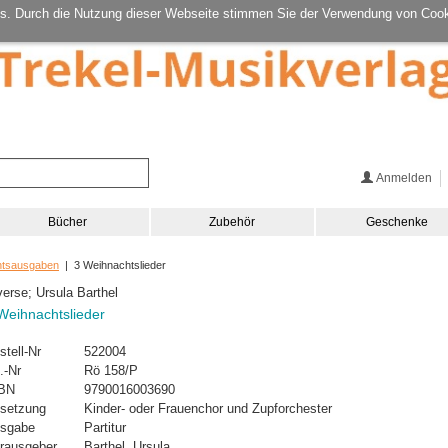
s. Durch die Nutzung dieser Webseite stimmen Sie der Verwendung von Cook
Anmelden
Bücher
Zubehör
Geschenke
htsausgaben
| 3 Weihnachtslieder
verse; Ursula Barthel
Weihnachtslieder
stell-Nr
522004
.-Nr
Rö 158/P
BN
9790016003690
setzung
Kinder- oder Frauenchor und Zupforchester
sgabe
Partitur
rausgeber
Barthel, Ursula