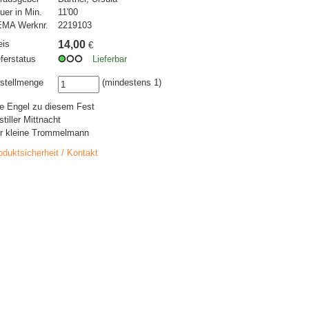
uer in Min.
11'00
MA Werknr.
2219103
eis
14,00
€
eferstatus
Lieferbar
stellmenge
(mindestens 1)
le Engel zu diesem Fest
stiller Mittnacht
r kleine Trommelmann
oduktsicherheit / Kontakt