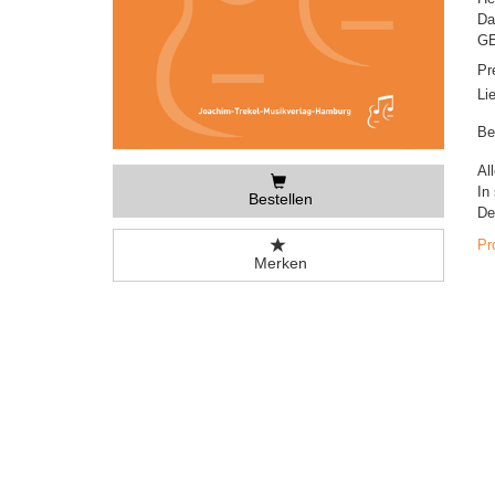
Da
GE
Pr
Li
Be
Al
In 
Bestellen
De
Pr
Merken