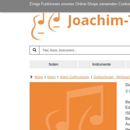
Einige Funktionen unseres Online-Shops verwenden Cookie
Noten
Instrumente
Home
|
Noten
|
Noten Zupforchester
|
Zupforchester - Weihnac
Di
3 
Be
Ed
IS
Be
Au
He