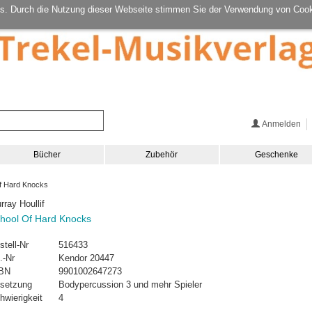
s. Durch die Nutzung dieser Webseite stimmen Sie der Verwendung von Cook
Anmelden
Bücher
Zubehör
Geschenke
f Hard Knocks
rray Houllif
hool Of Hard Knocks
stell-Nr
516433
.-Nr
Kendor 20447
BN
9901002647273
setzung
Bodypercussion 3 und mehr Spieler
hwierigkeit
4