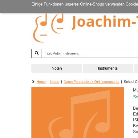
Einige Funktionen unseres Online-Shops verwenden Cookie
Noten
Instrumente
Home
|
Noten
|
Noten Percussion + Orff-Instrumente
| School O
Mu
Sc
Be
Ed
IS
Be
Sc