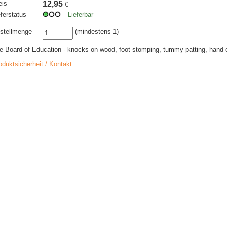
eis
12,95
€
eferstatus
Lieferbar
stellmenge
(mindestens 1)
e Board of Education - knocks on wood, foot stomping, tummy patting, hand 
oduktsicherheit / Kontakt