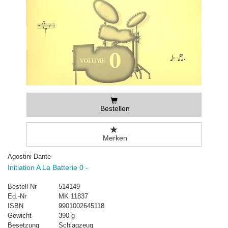
Bestellen
Merken
Agostini Dante
Initiation A La Batterie 0 -
Bestell-Nr
514149
Ed.-Nr
MK 11837
ISBN
9901002645118
Gewicht
390 g
Besetzung
Schlagzeug