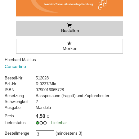
Bestellen
Merken
Eberhard Malitius
Concertino
Bestell-Nr
512028
Ed.-Nr
R 9237/Mla
ISBN
9790016065728
Besetzung
Bassposaune (Fagott) und Zupforchester
Schwierigkeit
2
Ausgabe
Mandola
Preis
4,50
€
Lieferstatus
Lieferbar
Bestellmenge
(mindestens 3)