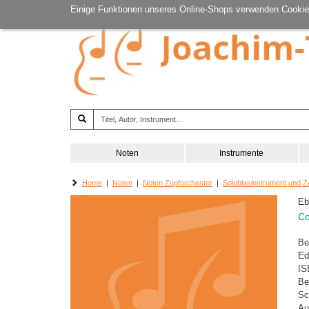
Einige Funktionen unseres Online-Shops verwenden Cookie
Noten
Instrumente
Home
|
Noten
|
Noten Zupforchester
|
Soloblasinstrument und Z
Eb
Co
Be
Ed
IS
Be
Sc
Au