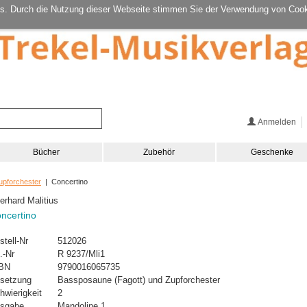
s. Durch die Nutzung dieser Webseite stimmen Sie der Verwendung von Cook
Anmelden
Bücher
Zubehör
Geschenke
upforchester
| Concertino
erhard Malitius
ncertino
stell-Nr
512026
.-Nr
R 9237/Mli1
BN
9790016065735
setzung
Bassposaune (Fagott) und Zupforchester
hwierigkeit
2
sgabe
Mandoline 1