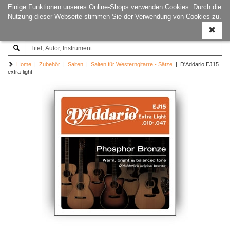
Einige Funktionen unseres Online-Shops verwenden Cookies. Durch die
Joachim‐Trekel‐Musikverlag,
Naviga
Nutzung dieser Webseite stimmen Sie der Verwendung von Cookies zu.
Hamburg
ein-/a
Home
|
Zubehör
|
Saiten
|
Saiten für Westerngitarre - Sätze
| D'Addario EJ15
extra-light