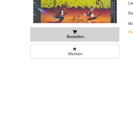
Li
Be
Ma
Pr
Bestellen
Merken