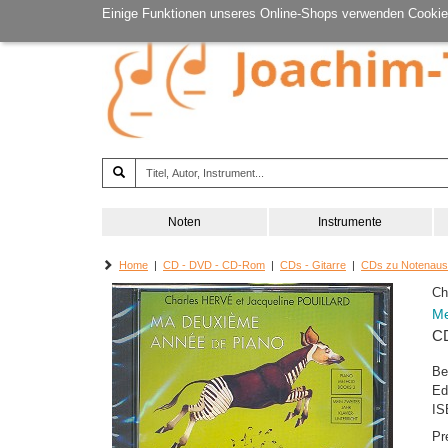
Einige Funktionen unseres Online-Shops verwenden Cookie
Noten
Instrumente
Home
|
CD - DVD - CD-Rom
|
CDs - Gitarre
|
CDs zu Notenau
Ch
Me
CD
Be
Ed
IS
Pr