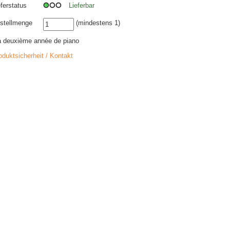
eferstatus
Lieferbar
stellmenge
(mindestens 1)
 deuxième année de piano
oduktsicherheit / Kontakt