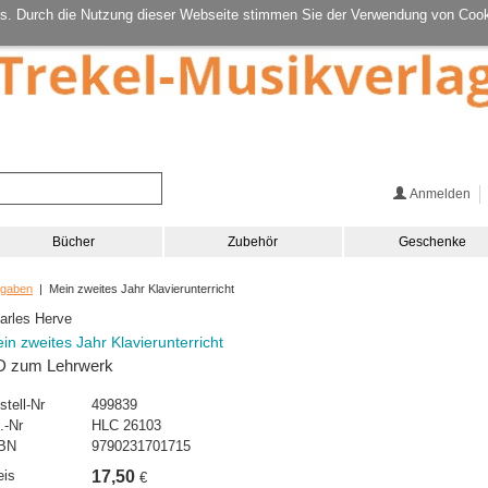
s. Durch die Nutzung dieser Webseite stimmen Sie der Verwendung von Cook
Anmelden
Bücher
Zubehör
Geschenke
sgaben
| Mein zweites Jahr Klavierunterricht
arles Herve
in zweites Jahr Klavierunterricht
 zum Lehrwerk
stell-Nr
499839
.-Nr
HLC 26103
BN
9790231701715
eis
17,50
€