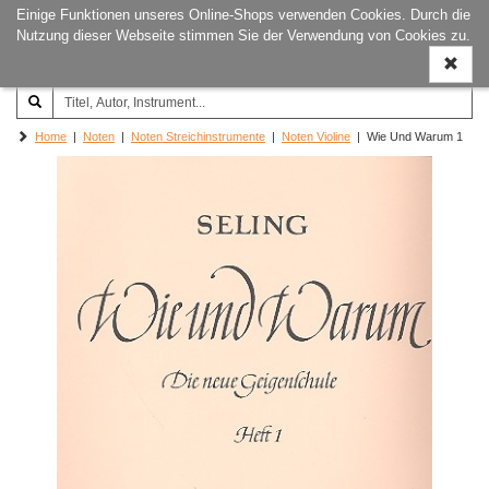
Einige Funktionen unseres Online-Shops verwenden Cookies. Durch die
Joachim‐Trekel‐Musikverlag,
Naviga
Nutzung dieser Webseite stimmen Sie der Verwendung von Cookies zu.
Hamburg
ein-/a
Home
|
Noten
|
Noten Streichinstrumente
|
Noten Violine
| Wie Und Warum 1