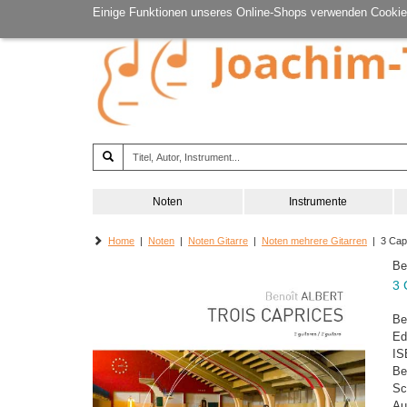
Einige Funktionen unseres Online-Shops verwenden Cookie
Noten
Instrumente
Home
|
Noten
|
Noten Gitarre
|
Noten mehrere Gitarren
| 3 Cap
Be
3 
Be
Ed
IS
Be
Sc
Au