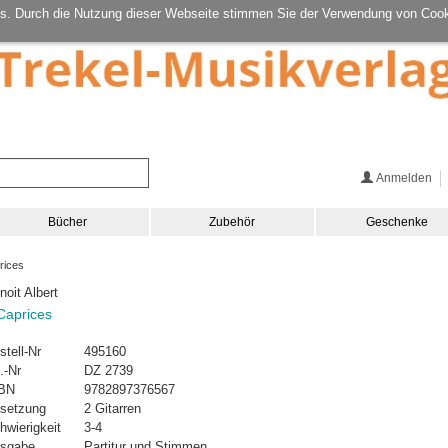
s. Durch die Nutzung dieser Webseite stimmen Sie der Verwendung von Cook
Anmelden
Bücher
Zubehör
Geschenke
rices
noit Albert
Caprices
stell-Nr
495160
.-Nr
DZ 2739
BN
9782897376567
setzung
2 Gitarren
hwierigkeit
3-4
sgabe
Partitur und Stimmen