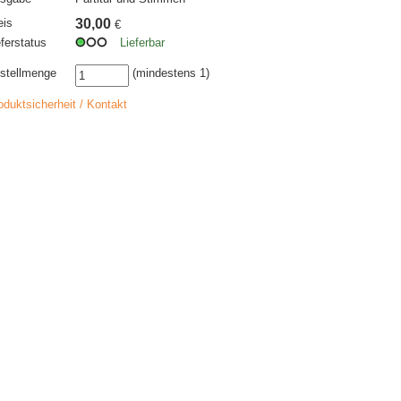
eis
30,00
€
eferstatus
Lieferbar
stellmenge
(mindestens 1)
oduktsicherheit / Kontakt