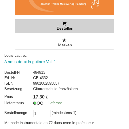
Bestellen
Merken
Louis Lautrec
A nous deux la guitare Vol. 1
Bestell-Nr
494913
Ed.-Nr
GB 4632
ISBN
9901002595857
Besetzung
Gitarrenschule französisch
Preis
17,30
€
Lieferstatus
Lieferbar
Bestellmenge
(mindestens 1)
Methode instrumentale en 72 duos avec le professeur