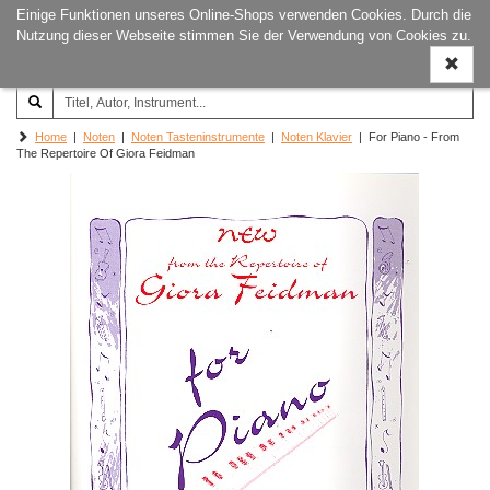
Einige Funktionen unseres Online-Shops verwenden Cookies. Durch die
Joachim‐Trekel‐Musikverlag,
Naviga
Nutzung dieser Webseite stimmen Sie der Verwendung von Cookies zu.
Hamburg
ein-/a
Home
|
Noten
|
Noten Tasteninstrumente
|
Noten Klavier
| For Piano - From
The Repertoire Of Giora Feidman