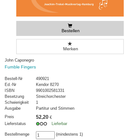
Bestellen
Merken
John Caponegro
Fumble Fingers
Bestell-Nr
490921
Ed.-Nr
Kendor 8270
ISBN
9901002581331
Besetzung
Streichorchester
Schwierigkeit
1
Ausgabe
Partitur und Stimmen
Preis
52,20
€
Lieferstatus
Lieferbar
Bestellmenge
(mindestens 1)