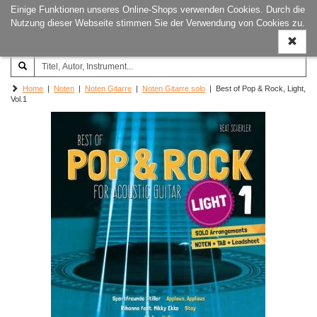
Einige Funktionen unseres Online-Shops verwenden Cookies. Durch die
Joachim‐Trekel‐Musikverlag,
Naviga
Nutzung dieser Webseite stimmen Sie der Verwendung von Cookies zu.
Hamburg
ein-/a
Home
|
Noten
|
Noten Gitarre
|
Noten Gitarre solo
| Best of Pop & Rock, Light,
Vol.1