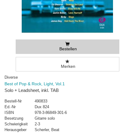
Bestellen
Merken
Diverse
Best of Pop & Rock, Light, Vol.1
Solo + Leadsheet, inkl. TAB
Bestell-Nr
490833
Ed.-Nr
Dux 824
ISBN
978-3-86849-301-6
Besetzung
Gitarre solo
Schwierigkeit
2-3
Herausgeber
Scherler, Beat