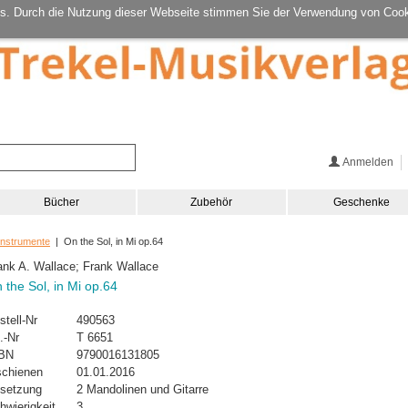
s. Durch die Nutzung dieser Webseite stimmen Sie der Verwendung von Cook
Anmelden
Bücher
Zubehör
Geschenke
Instrumente
| On the Sol, in Mi op.64
ank A. Wallace; Frank Wallace
 the Sol, in Mi op.64
stell-Nr
490563
.-Nr
T 6651
BN
9790016131805
schienen
01.01.2016
setzung
2 Mandolinen und Gitarre
hwierigkeit
3