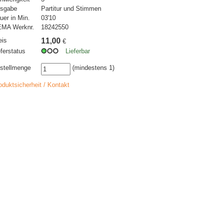
sgabe
Partitur und Stimmen
uer in Min.
03'10
MA Werknr.
18242550
eis
11,00
€
eferstatus
Lieferbar
stellmenge
(mindestens 1)
oduktsicherheit / Kontakt