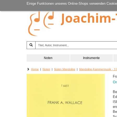
Einige Funktionen unseres Online-Shops verwenden Cookie
Noten
Instrumente
Home
|
Noten
|
Noten Mandoline
|
Mandoline-Kammermusik - 3 
Fr
On
Be
Ed
IS
er
Be
Sc