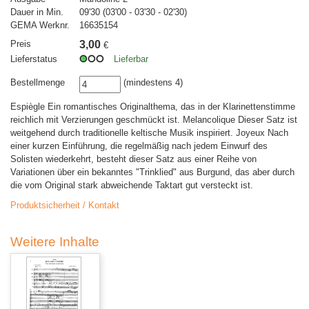
Dauer in Min.
09'30 (03'00 - 03'30 - 02'30)
GEMA Werknr.
16635154
Preis
3,00
€
Lieferstatus
Lieferbar
Bestellmenge
(mindestens 4)
Espiègle Ein romantisches Originalthema, das in der Klarinettenstimme
reichlich mit Verzierungen geschmückt ist. Melancolique Dieser Satz ist
weitgehend durch traditionelle keltische Musik inspiriert. Joyeux Nach
einer kurzen Einführung, die regelmäßig nach jedem Einwurf des
Solisten wiederkehrt, besteht dieser Satz aus einer Reihe von
Variationen über ein bekanntes "Trinklied" aus Burgund, das aber durch
die vom Original stark abweichende Taktart gut versteckt ist.
Produktsicherheit / Kontakt
Weitere Inhalte