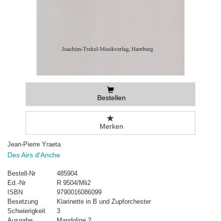
Bestellen
Merken
Jean-Pierre Yraeta
Des Airs d'Anche
Bestell-Nr
485904
Ed.-Nr
R 9504/Mli2
ISBN
9790016086099
Besetzung
Klarinette in B und Zupforchester
Schwierigkeit
3
Ausgabe
Mandoline 2