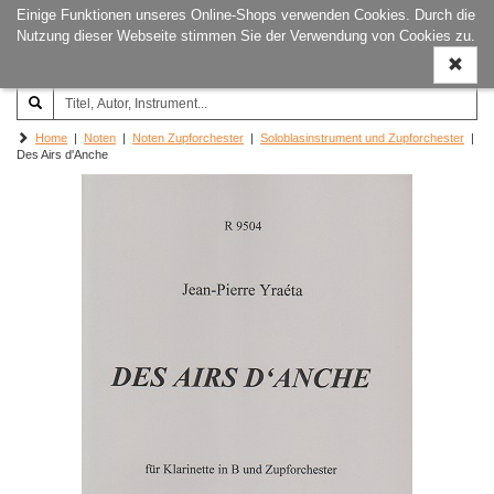
Einige Funktionen unseres Online-Shops verwenden Cookies. Durch die
Joachim‐Trekel‐Musikverlag,
Naviga
Nutzung dieser Webseite stimmen Sie der Verwendung von Cookies zu.
Hamburg
ein-/a
Home
|
Noten
|
Noten Zupforchester
|
Soloblasinstrument und Zupforchester
|
Des Airs d'Anche