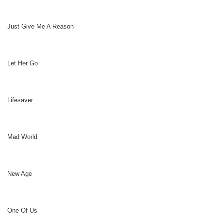
Just Give Me A Reason
Let Her Go
Lifesaver
Mad World
New Age
One Of Us