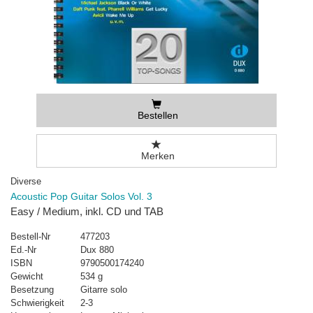
Bestellen
Merken
Diverse
Acoustic Pop Guitar Solos Vol. 3
Easy / Medium, inkl. CD und TAB
Bestell-Nr
477203
Ed.-Nr
Dux 880
ISBN
9790500174240
Gewicht
534 g
Besetzung
Gitarre solo
Schwierigkeit
2-3