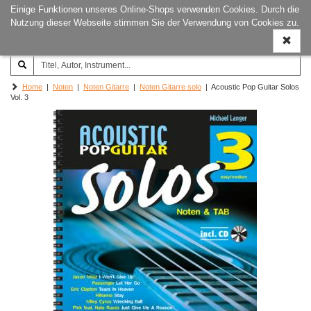
Einige Funktionen unseres Online-Shops verwenden Cookies. Durch die
Joachim‐Trekel‐Musikverlag,
Naviga
Nutzung dieser Webseite stimmen Sie der Verwendung von Cookies zu.
Hamburg
ein-/a
Home
|
Noten
|
Noten Gitarre
|
Noten Gitarre solo
| Acoustic Pop Guitar Solos
Vol. 3