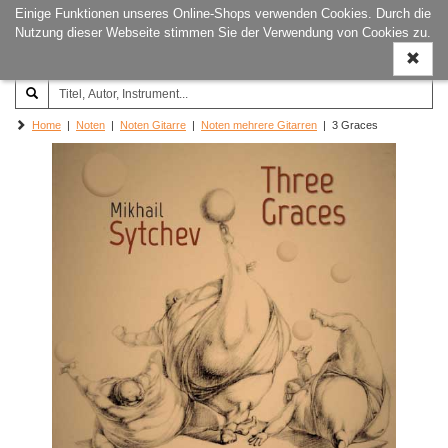
Einige Funktionen unseres Online-Shops verwenden Cookies. Durch die
Joachim‐Trekel‐Musikverlag,
Naviga
Nutzung dieser Webseite stimmen Sie der Verwendung von Cookies zu.
Hamburg
ein-/a
Home
|
Noten
|
Noten Gitarre
|
Noten mehrere Gitarren
| 3 Graces