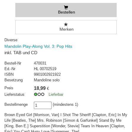
Bestellen
Merken
Diverse
Mandolin Play-Along Vol. 3: Pop Hits
inkl. TAB und CD
Bestell-Nr
470031
Ed.-Nr
HL 00702519
ISBN
9901002921922
Besetzung
Mandoline solo
Preis
18,99
€
Lieferstatus
Lieferbar
Bestellmenge
(mindestens 1)
Brown Eyed Girl [Morrison, Van] I Shot The Sheriff [Clapton, Eric] In My
Life [Beatles, The] Mrs. Robinson [Simon & Garfunkel] Stand By Me
[King, Ben E.] Superstition [Wonder, Stevie] Tears In Heaven [Clapton,
Eric] You Can't Hurry Love [Supremes, The]