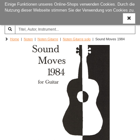
Einige Funktionen unseres Online-Shops verwenden Cookies. Durch die
Joachim‐Trekel‐Musikverlag,
Naviga
Nutzung dieser Webseite stimmen Sie der Verwendung von Cookies zu.
Hamburg
ein-/a
Home
|
Noten
|
Noten Gitarre
|
Noten Gitarre solo
| Sound Moves 1984