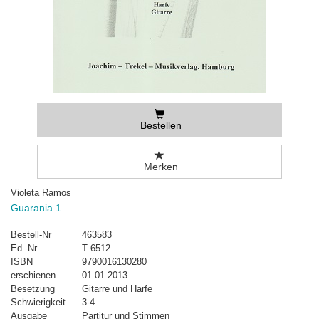
Bestellen
Merken
Violeta Ramos
Guarania 1
Bestell-Nr
463583
Ed.-Nr
T 6512
ISBN
9790016130280
erschienen
01.01.2013
Besetzung
Gitarre und Harfe
Schwierigkeit
3-4
Ausgabe
Partitur und Stimmen