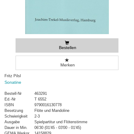
Bestellen
Merken
Fritz Pilsl
Sonatine
Bestell-Nr
463291
Ed.-Nr
T 6552
ISBN
9790016130778
Besetzung
Flöte und Mandoline
Schwierigkeit
2-3
Ausgabe
Spielpartitur und Flötenstimme
Dauer in Min.
06'30 (01'45 - 03'00 - 01'45)
GEMA Werknr.
14158829