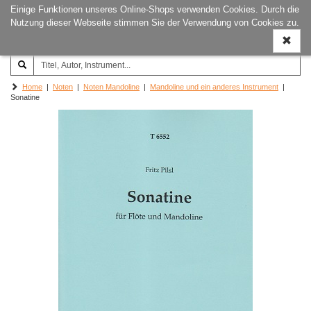
Einige Funktionen unseres Online-Shops verwenden Cookies. Durch die
Joachim‐Trekel‐Musikverlag,
Naviga
Nutzung dieser Webseite stimmen Sie der Verwendung von Cookies zu.
Hamburg
ein-/a
Home
|
Noten
|
Noten Mandoline
|
Mandoline und ein anderes Instrument
|
Sonatine