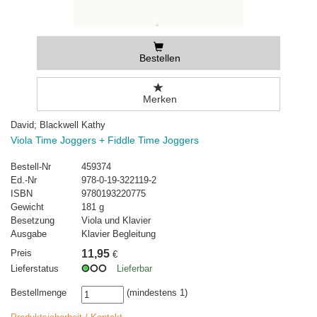
Bestellen
Merken
David; Blackwell Kathy
Viola Time Joggers + Fiddle Time Joggers
Bestell-Nr
459374
Ed.-Nr
978-0-19-322119-2
ISBN
9780193220775
Gewicht
181 g
Besetzung
Viola und Klavier
Ausgabe
Klavier Begleitung
Preis
11,95
€
Lieferstatus
Lieferbar
Bestellmenge
(mindestens 1)