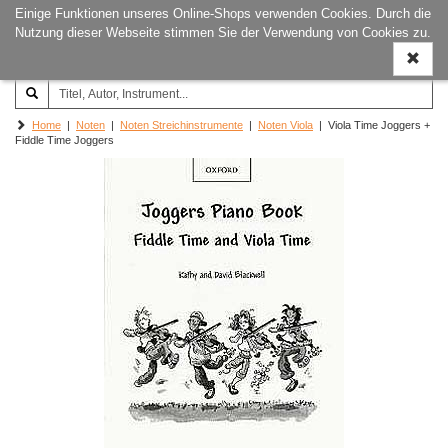
Einige Funktionen unseres Online-Shops verwenden Cookies. Durch die
Joachim‐Trekel‐Musikverlag,
Naviga
Nutzung dieser Webseite stimmen Sie der Verwendung von Cookies zu.
Hamburg
ein-/a
Home
|
Noten
|
Noten Streichinstrumente
|
Noten Viola
| Viola Time Joggers +
Fiddle Time Joggers