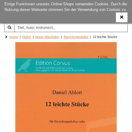
Einige Funktionen unseres Online-Shops verwenden Cookies. Durch die
Joachim‐Trekel‐Musikverlag,
Naviga
Nutzung dieser Webseite stimmen Sie der Verwendung von Cookies zu.
Hamburg
ein-/a
Home
|
Noten
|
Noten Mandoline
|
Barockmandoline
| 12 leichte Stücke