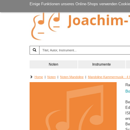
Einige Funktionen unseres Online-Shops verwenden Cookie
Noten
Instrumente
Home
|
Noten
|
Noten Mandoline
|
Mandoline-Kammermusik - 4 
Ra
Bo
Be
Ed
IS
er
Be
Sc