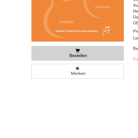
Au
He
Da
GE
Pr
Li
Be
Bestellen
Pr
Merken