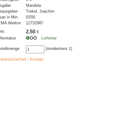
sgabe
Mandola
rausgeber
Trekel, Joachim
uer in Min.
03'00
MA Werknr.
12732987
eis
2,50
€
eferstatus
Lieferbar
stellmenge
(mindestens 1)
oduktsicherheit / Kontakt