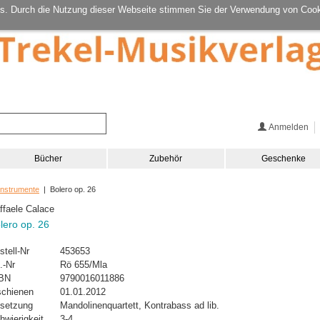
s. Durch die Nutzung dieser Webseite stimmen Sie der Verwendung von Cook
Anmelden
Bücher
Zubehör
Geschenke
Instrumente
| Bolero op. 26
ffaele Calace
lero op. 26
stell-Nr
453653
.-Nr
Rö 655/Mla
BN
9790016011886
schienen
01.01.2012
setzung
Mandolinenquartett, Kontrabass ad lib.
hwierigkeit
3-4