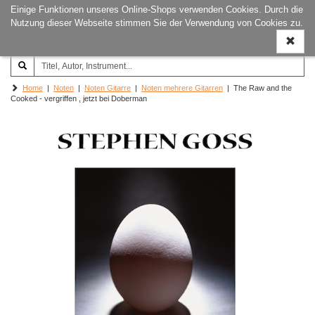
Einige Funktionen unseres Online-Shops verwenden Cookies. Durch die
Joachim‐Trekel‐Musikverlag,
Naviga
Nutzung dieser Webseite stimmen Sie der Verwendung von Cookies zu.
Hamburg
ein-/a
Home
|
Noten
|
Noten Gitarre
|
Noten mehrere Gitarren
| The Raw and the
Cooked - vergriffen , jetzt bei Doberman