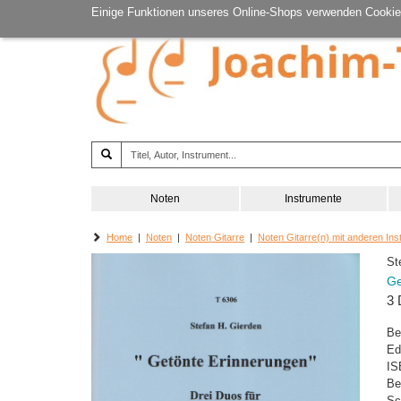
Einige Funktionen unseres Online-Shops verwenden Cookie
Noten
Instrumente
Home
|
Noten
|
Noten Gitarre
|
Noten Gitarre(n) mit anderen In
St
Ge
3 
Be
Ed
IS
Be
Sc