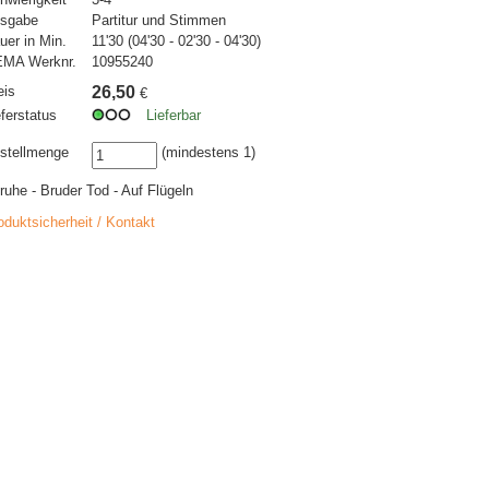
sgabe
Partitur und Stimmen
uer in Min.
11'30 (04'30 - 02'30 - 04'30)
MA Werknr.
10955240
eis
26,50
€
eferstatus
Lieferbar
stellmenge
(mindestens 1)
ruhe - Bruder Tod - Auf Flügeln
oduktsicherheit / Kontakt