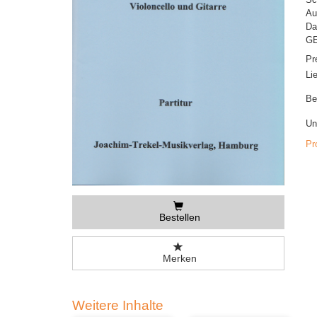
Au
Da
GE
Pr
Li
Be
Un
Pr
Bestellen
Merken
Weitere Inhalte