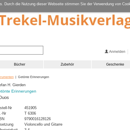
s. Durch die Nutzung dieser Webseite stimmen Sie der Verwendung von Cook
Anmelden
Bücher
Zubehör
Geschenke
strumenten
| Getönte Erinnerungen
efan H. Gierden
tönte Erinnerungen
Duos
stell-Nr
451905
.-Nr
T 6306
BN
9790016128126
setzung
Violoncello und Gitarre
hwierigkeit
3-4