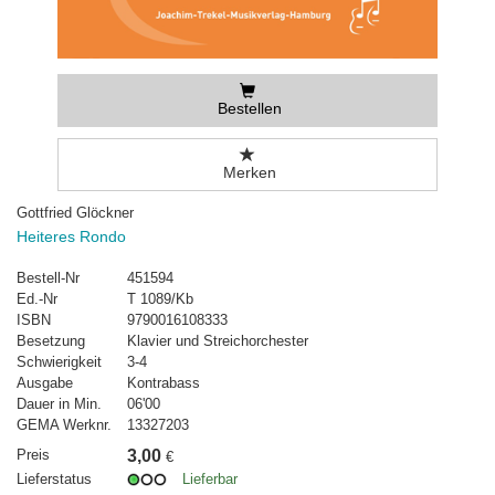
Bestellen
Merken
Gottfried Glöckner
Heiteres Rondo
Bestell-Nr
451594
Ed.-Nr
T 1089/Kb
ISBN
9790016108333
Besetzung
Klavier und Streichorchester
Schwierigkeit
3-4
Ausgabe
Kontrabass
Dauer in Min.
06'00
GEMA Werknr.
13327203
Preis
3,00
€
Lieferstatus
Lieferbar