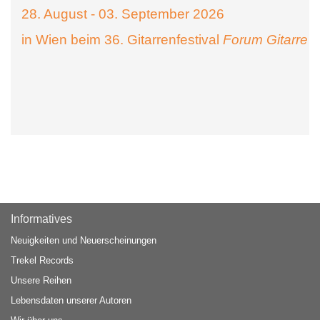
28. August - 03. September 2026
in Wien beim 36. Gitarrenfestival
Forum Gitarre
Informatives
Neuigkeiten und Neuerscheinungen
Trekel Records
Unsere Reihen
Lebensdaten unserer Autoren