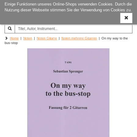
Einige Funktionen unseres Online-Shops verwenden Cookies. Durch die
Joachim‐Trekel‐Musikverlag,
Naviga
Nutzung dieser Webseite stimmen Sie der Verwendung von Cookies zu.
Hamburg
ein-/a
Home
|
Noten
|
Noten Gitarre
|
Noten mehrere Gitarren
| On my way to the
bus-stop