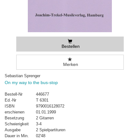
Bestellen
Merken
Sebastian Sprenger
On my way to the bus-stop
Bestell-Nr
446677
Ed.-Nr
T 6301
ISBN
9790016128072
erschienen
01.01.1999
Besetzung
2 Gitarren
Schwierigkeit
3-4
Ausgabe
2 Spielpartituren
Dauer in Min.
02'48