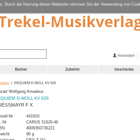
s. Durch die Nutzung dieser Webseite stimmen Sie der Verwendung von Cook
Anmelden
Bücher
Zubehör
Geschenke
sgaben
| REQUIEM D-MOLL KV 626
zart Wolfgang Amadeus
EQUIEM D-MOLL KV 626
UESSMAYR F X
stell-Nr
441910
.-Nr
CARUS 51626-46
BN
4009350736221
wicht
96 g
setzung
GES-T (A)