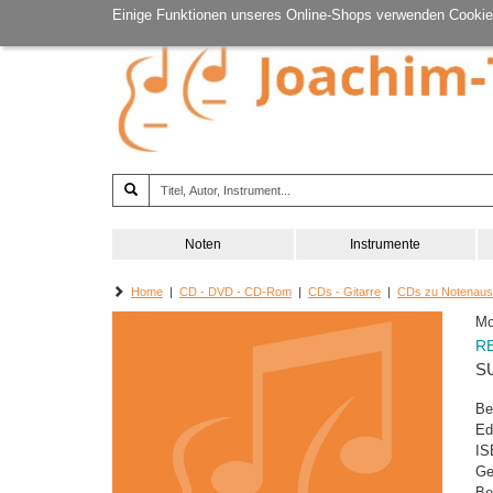
Einige Funktionen unseres Online-Shops verwenden Cookie
Noten
Instrumente
Home
|
CD - DVD - CD-Rom
|
CDs - Gitarre
|
CDs zu Notenau
Mo
R
S
Be
Ed
IS
Ge
Be