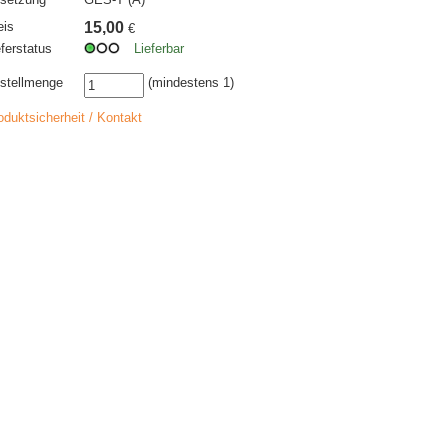
eis
15,00
€
eferstatus
Lieferbar
stellmenge
(mindestens 1)
oduktsicherheit / Kontakt