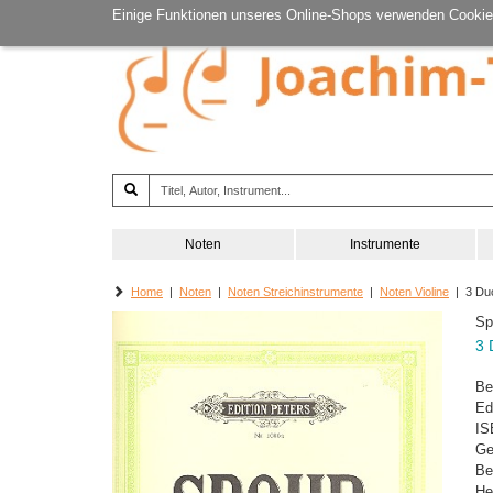
Einige Funktionen unseres Online-Shops verwenden Cookie
Noten
Instrumente
Home
|
Noten
|
Noten Streichinstrumente
|
Noten Violine
| 3 Duo
Sp
3 
Be
Ed
IS
Ge
Be
He