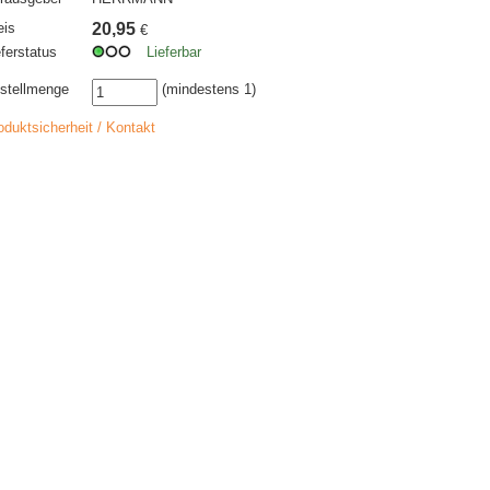
eis
20,95
€
eferstatus
Lieferbar
stellmenge
(mindestens 1)
oduktsicherheit / Kontakt