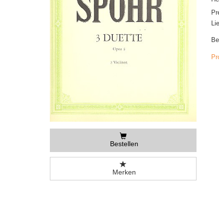
Pr
Li
Be
Pr
Bestellen
Merken