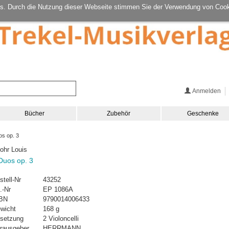
s. Durch die Nutzung dieser Webseite stimmen Sie der Verwendung von Cook
Anmelden
Bücher
Zubehör
Geschenke
s op. 3
ohr Louis
Duos op. 3
stell-Nr
43252
.-Nr
EP 1086A
BN
9790014006433
wicht
168 g
setzung
2 Violoncelli
rausgeber
HERRMANN