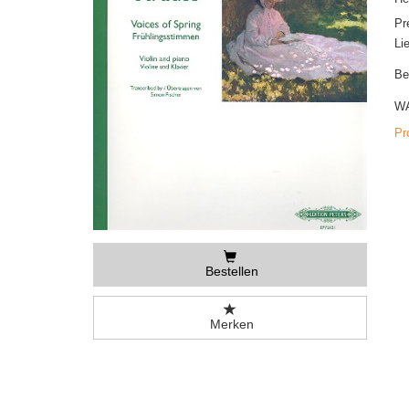
Pr
Li
Be
WA
Pr
Bestellen
Merken