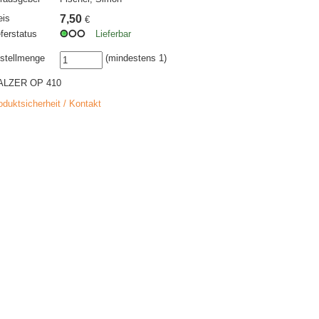
eis
7,50
€
eferstatus
Lieferbar
stellmenge
(mindestens 1)
LZER OP 410
oduktsicherheit / Kontakt