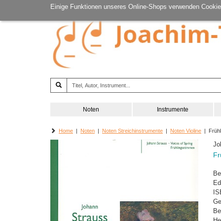
Einige Funktionen unseres Online-Shops verwenden Cookie
Noten
Instrumente
Home
|
Noten
|
Noten Streichinstrumente
|
Noten Violine
| Frühl
Jo
Fr
Be
Ed
IS
Ge
Be
He