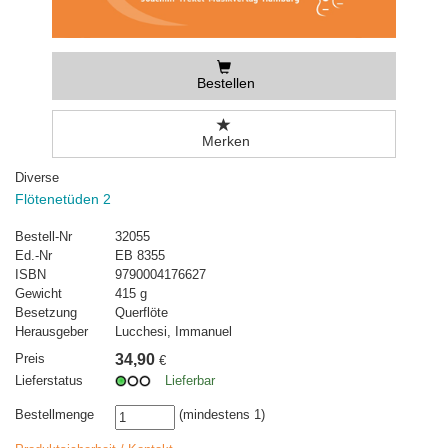
Bestellen
Merken
Diverse
Flötenetüden 2
Bestell-Nr
32055
Ed.-Nr
EB 8355
ISBN
9790004176627
Gewicht
415 g
Besetzung
Querflöte
Herausgeber
Lucchesi, Immanuel
Preis
34,90
€
Lieferstatus
Lieferbar
Bestellmenge
(mindestens 1)