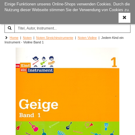
Einige Funktionen unseres Online-Shops verwenden Cookies. Durch die
Joachim‐Trekel‐Musikverlag,
Naviga
Nutzung dieser Webseite stimmen Sie der Verwendung von Cookies zu.
Hamburg
ein-/a
Home
|
Noten
|
Noten Streichinstrumente
|
Noten Violine
| Jedem Kind ein
Instrument - Violine Band 1