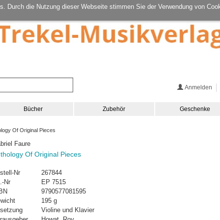
s. Durch die Nutzung dieser Webseite stimmen Sie der Verwendung von Cook
Anmelden
Bücher
Zubehör
Geschenke
logy Of Original Pieces
briel Faure
thology Of Original Pieces
stell-Nr
267844
.-Nr
EP 7515
BN
9790577081595
wicht
195 g
setzung
Violine und Klavier
rausgeber
Howat, Roy