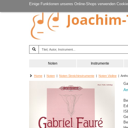
Einige Funktionen unseres Online-Shops verwenden Cookie
Noten
Instrumente
Home
|
Noten
|
Noten Streichinstrumente
|
Noten Violine
| Antho
Ga
An
Be
Ed
IS
Ge
Be
He