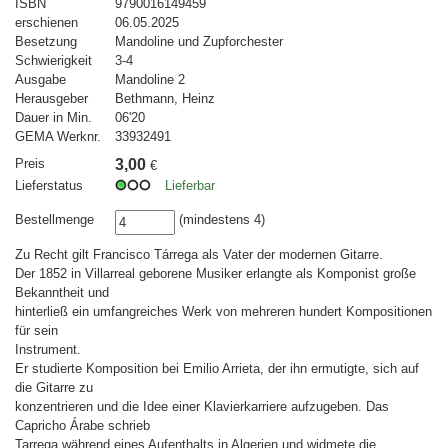
ISBN
9790016149459
erschienen
06.05.2025
Besetzung
Mandoline und Zupforchester
Schwierigkeit
3-4
Ausgabe
Mandoline 2
Herausgeber
Bethmann, Heinz
Dauer in Min.
06'20
GEMA Werknr.
33932491
Preis
3,00
€
Lieferstatus
Lieferbar
Bestellmenge
(mindestens 4)
Zu Recht gilt Francisco Tárrega als Vater der modernen Gitarre.
Der 1852 in Villarreal geborene Musiker erlangte als Komponist große
Bekanntheit und
hinterließ ein umfangreiches Werk von mehreren hundert Kompositionen
für sein
Instrument.
Er studierte Komposition bei Emilio Arrieta, der ihn ermutigte, sich auf
die Gitarre zu
konzentrieren und die Idee einer Klavierkarriere aufzugeben. Das
Capricho Árabe schrieb
Tarrega während eines Aufenthalts in Algerien und widmete die