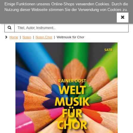
Einige Funktionen unseres Online-Shops verwenden Cookies. Durch die
Joachim‐Trekel‐Musikverlag,
Naviga
Nutzung dieser Webseite stimmen Sie der Verwendung von Cookies zu.
Hamburg
ein-/a
Home
|
Noten
|
Noten Chor
| Weltmusik für Chor