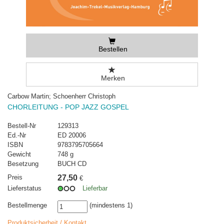
Bestellen
Merken
Carbow Martin; Schoenherr Christoph
CHORLEITUNG - POP JAZZ GOSPEL
Bestell-Nr
129313
Ed.-Nr
ED 20006
ISBN
9783795705664
Gewicht
748 g
Besetzung
BUCH CD
Preis
27,50
€
Lieferstatus
Lieferbar
Bestellmenge
(mindestens 1)
Produktsicherheit / Kontakt