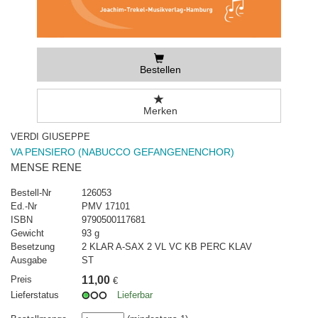
Bestellen
Merken
VERDI GIUSEPPE
VA PENSIERO (NABUCCO GEFANGENENCHOR)
MENSE RENE
Bestell-Nr
126053
Ed.-Nr
PMV 17101
ISBN
9790500117681
Gewicht
93 g
Besetzung
2 KLAR A-SAX 2 VL VC KB PERC KLAV
Ausgabe
ST
Preis
11,00
€
Lieferstatus
Lieferbar